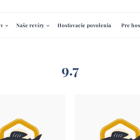
ov
Naše revíry
Hosťovacie povolenia
Pre hos
9.7