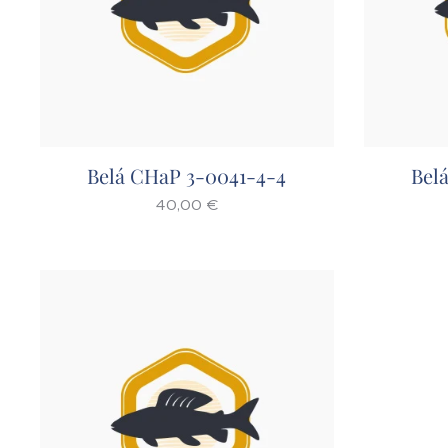
Belá CHaP 3-0041-4-4
Bel
40,00
€