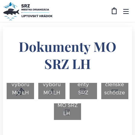
Dokumenty MO
SRZ LH
Uznese
Správy
Zápisy z
nia z
Dokum
pre
výboru
výboru
enty
členské
Dokum
MO LH
MO LH
SRZ
schôdze
enty
MO SRZ
LH