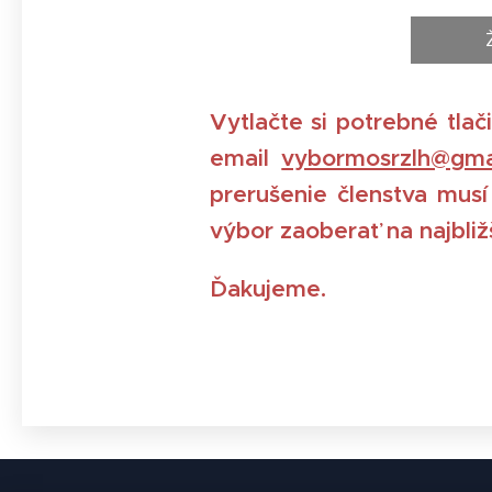
Vytlačte si potrebné tlač
email
vybormosrzlh@gma
prerušenie členstva musí
výbor zaoberať na najbli
Ďakujeme.