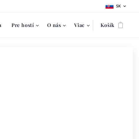
SK
a
Pre hostí
O nás
Viac
Košík