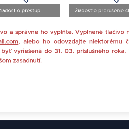
Žiadosť o prestup
Žiadosť o prerušenie č
ivo a správne ho vyplňte. Vyplnené tlačivo 
il.com,
alebo ho odovzdajte niektorému čl
 byť vyriešená do 31. 03. príslušného roka
žšom zasadnutí.