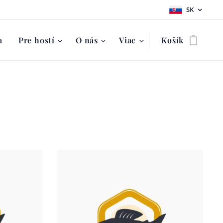
SK
a
Pre hostí
O nás
Viac
Košík