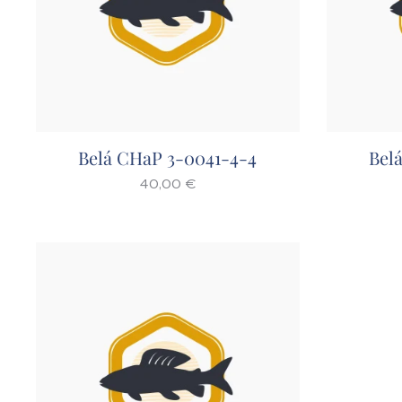
Belá CHaP 3-0041-4-4
Bel
40,00
€