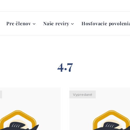
Pre členov
Naše revíry
Hosťovacie povoleni
4.7
Vypredané