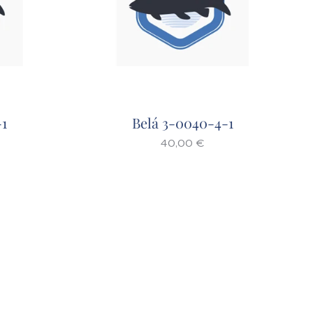
-1
Belá 3-0040-4-1
40,00
€