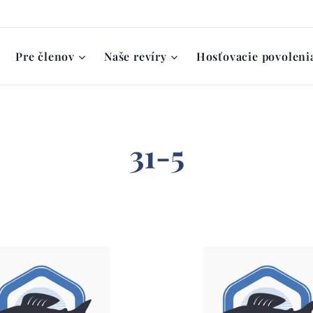
Pre členov
Naše revíry
Hosťovacie povoleni
31-5