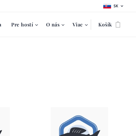
SK
a
Pre hostí
O nás
Viac
Košík