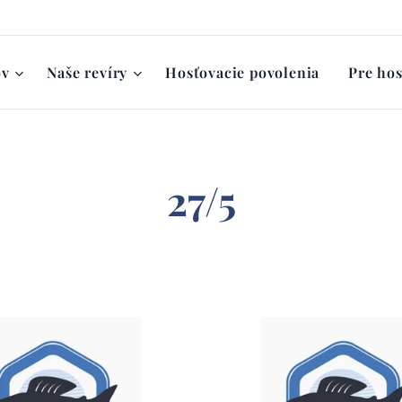
ov
Naše revíry
Hosťovacie povolenia
Pre hos
27/5