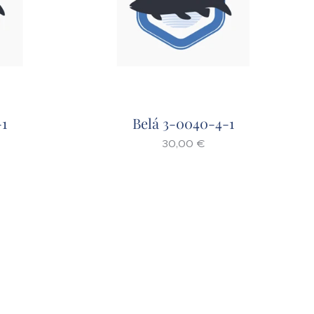
-1
Belá 3-0040-4-1
30,00
€