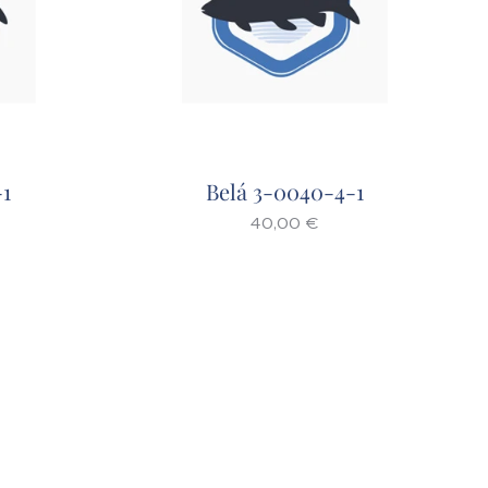
-1
Belá 3-0040-4-1
40,00
€