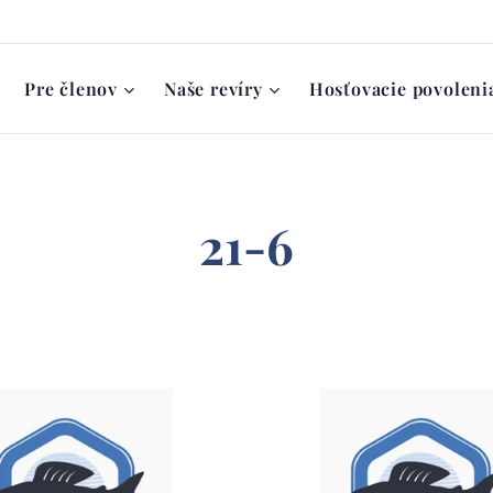
Pre členov
Naše revíry
Hosťovacie povoleni
21-6