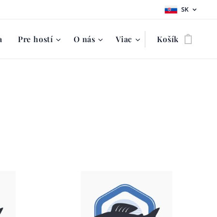
SK
a
Pre hostí
O nás
Viac
Košík