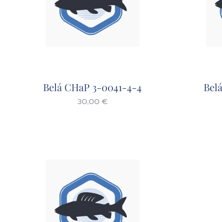
Belá CHaP 3-0041-4-4
Bel
30,00
€