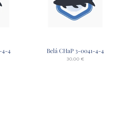
-4-4
Belá CHaP 3-0041-4-4
30,00
€