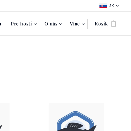
SK
a
Pre hostí
O nás
Viac
Košík