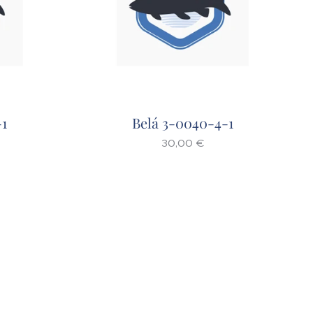
-1
Belá 3-0040-4-1
30,00
€