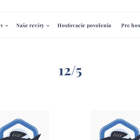
ov
Naše revíry
Hosťovacie povolenia
Pre hos
12/5