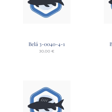
Belá 3-0040-4-1
B
30,00
€