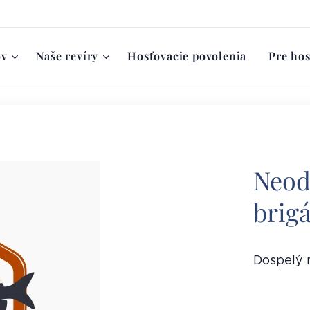
ov
Naše revíry
Hosťovacie povolenia
Pre hos
Neod
brig
Dospelý 