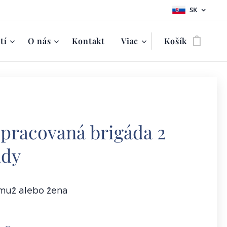
SK
tí
O nás
Kontakt
Viac
Košík
pracovaná brigáda 2
ády
muž alebo žena