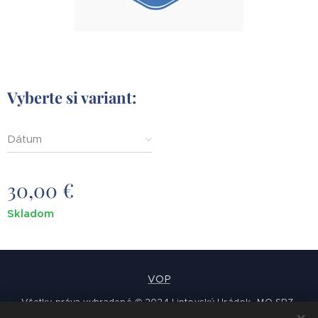
Vyberte si variant:
Dátum
30,00
€
Skladom
VOP
Všetky práva vyhradené © 2024 Liptovský Hrádok -MO SRZ-