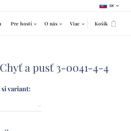
SK
a
Pre hostí
O nás
Viac
Košík
 Chyť a pusť 3-0041-4-4
si variant: