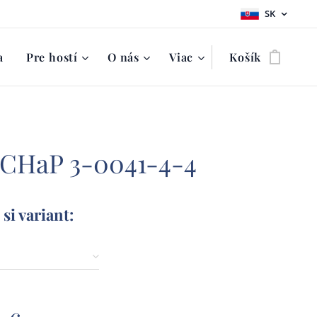
SK
a
Pre hostí
O nás
Viac
Košík
 CHaP 3-0041-4-4
si variant: