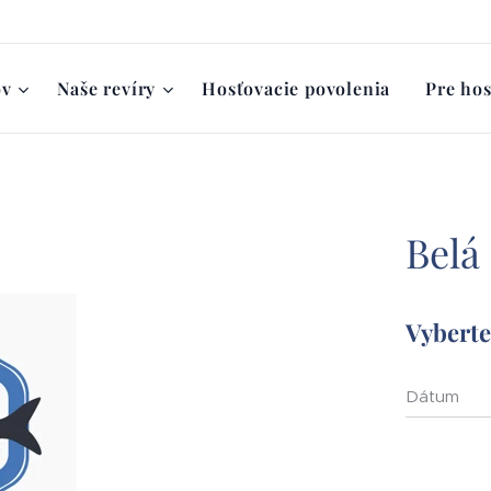
ov
Naše revíry
Hosťovacie povolenia
Pre hos
Belá
Vyberte 
Dátum