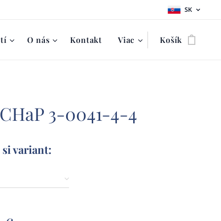
SK
tí
O nás
Kontakt
Viac
Košík
 CHaP 3-0041-4-4
si variant: