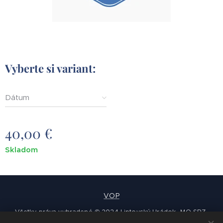
Vyberte si variant:
Dátum
40,00
€
Skladom
VOP
Všetky práva vyhradené © 2024 Liptovský Hrádok -MO SRZ-