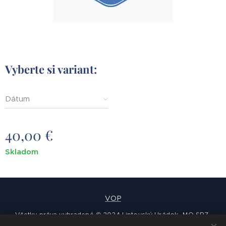
Vyberte si variant:
Dátum
40,00
€
Skladom
VOP
Všetky práva vyhradené © 2024 Liptovský Hrádok -MO SRZ-