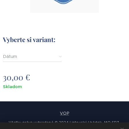
Vyberte si variant:
Dátum
30,00
€
Skladom
VOP
Všetky práva vyhradené © 2024 Liptovský Hrádok -MO SRZ-