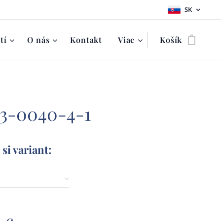
SK
tí
O nás
Kontakt
Viac
Košík
 3-0040-4-1
si variant: