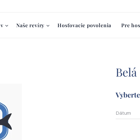
ov
Naše revíry
Hosťovacie povolenia
Pre hos
Belá
Vyberte 
Dátum