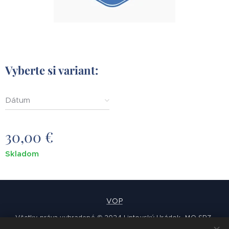
Vyberte si variant:
Dátum
30,00
€
Skladom
VOP
Všetky práva vyhradené © 2024 Liptovský Hrádok -MO SRZ-