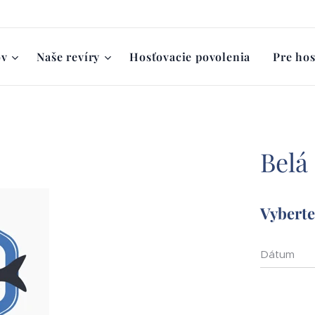
ov
Naše revíry
Hosťovacie povolenia
Pre hos
Belá
Vyberte 
Dátum