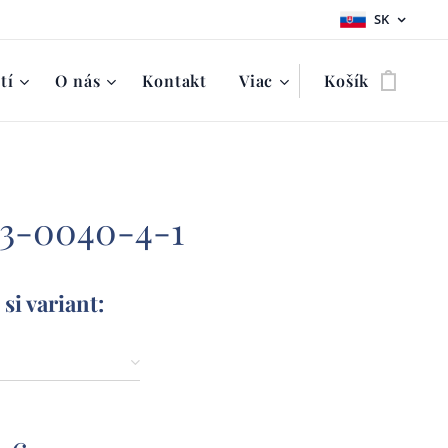
SK
tí
O nás
Kontakt
Viac
Košík
 3-0040-4-1
si variant: