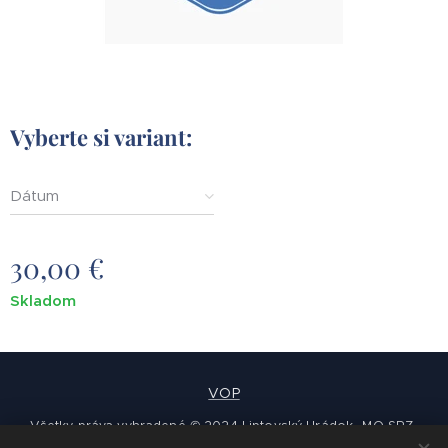
Vyberte si variant:
Dátum
30,00
€
Skladom
VOP
Všetky práva vyhradené © 2024 Liptovský Hrádok -MO SRZ-