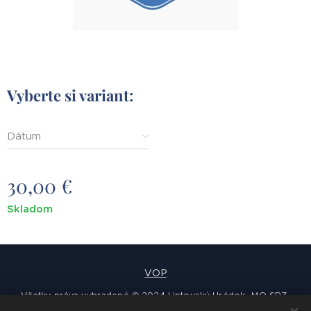
Vyberte si variant:
Dátum
30,00
€
Skladom
VOP
Všetky práva vyhradené © 2024 Liptovský Hrádok -MO SRZ-