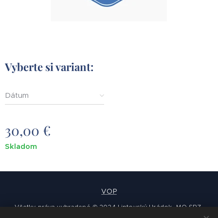
Vyberte si variant:
Dátum
30,00
€
Skladom
VOP
Všetky práva vyhradené © 2024 Liptovský Hrádok -MO SRZ-