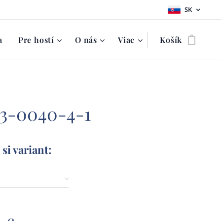
SK
a
Pre hostí
O nás
Viac
Košík
 3-0040-4-1
si variant: