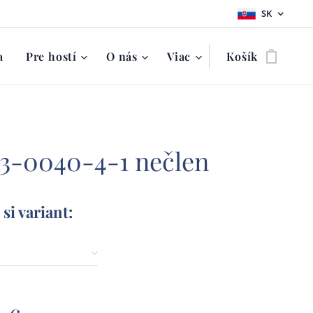
SK
a
Pre hostí
O nás
Viac
Košík
 3-0040-4-1 nečlen
si variant: