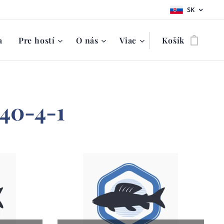
SK
a
Pre hostí
O nás
Viac
Košík
040-4-1