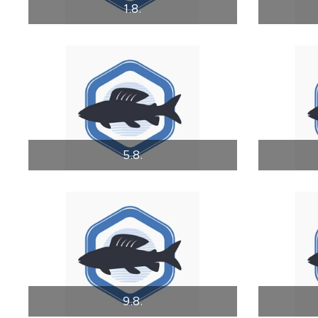
1.8.
5.8.
9.8.