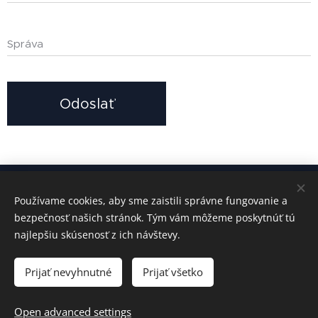
Správa
Odoslať
© 2024 All rights reserved
Používame cookies, aby sme zaistili správne fungovanie a
bezpečnosť našich stránok. Tým vám môžeme poskytnúť tú
General business conditions
najlepšiu skúsenosť z ich návštevy.
GDPR
Cookies
Prijať nevyhnutné
Prijať všetko
Languages
Slovenčina
English
Open advanced settings