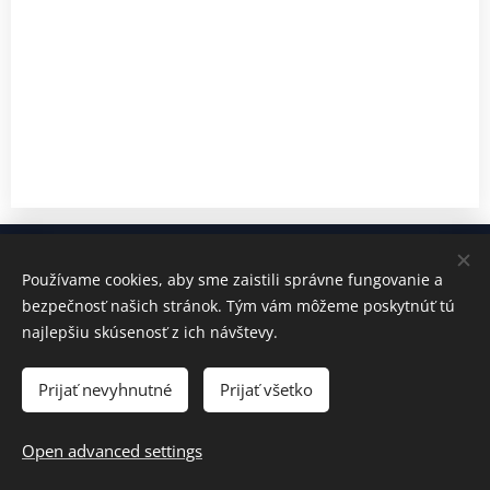
© 2024 All rights reserved
Používame cookies, aby sme zaistili správne fungovanie a
bezpečnosť našich stránok. Tým vám môžeme poskytnúť tú
General business conditions
najlepšiu skúsenosť z ich návštevy.
GDPR
Cookies
Prijať nevyhnutné
Prijať všetko
Languages
Slovenčina
English
Open advanced settings