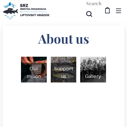
Search
About us
Our
Support
mision
us
Gallery