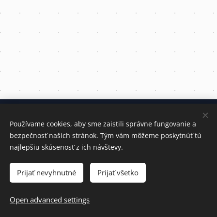
© 2024 All rights reserved
Používame cookies, aby sme zaistili správne fungovanie a
bezpečnosť našich stránok. Tým vám môžeme poskytnúť tú
General business conditions
najlepšiu skúsenosť z ich návštevy.
GDPR
Cookies
Prijať nevyhnutné
Prijať všetko
Languages
Slovenčina
English
Open advanced settings