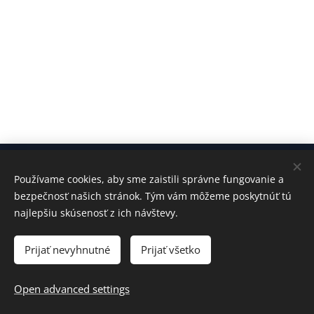
© 2024 All rights reserved
Používame cookies, aby sme zaistili správne fungovanie a
bezpečnosť našich stránok. Tým vám môžeme poskytnúť tú
General business conditions
najlepšiu skúsenosť z ich návštevy.
GDPR
Cookies
Prijať nevyhnutné
Prijať všetko
Languages
Slovenčina
English
Open advanced settings