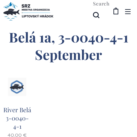
Search
Belá 1a, 3-0040-4-1
September
River Belá
3-0040-
4-1
40.00
€